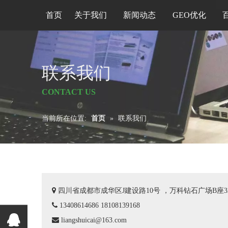
首页
关于我们
新闻动态
GEO优化
联系我们
CONTACT US
当前所在位置:
首页
»
联系我们

四川省成都市成华区J建设路10号 ，万科钻石广场B座3

13408614686 18108139168

liangshuicai@163.com