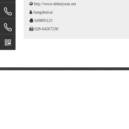

http://www.
dehuiyuan.net

liangshuicai

649895121

028-64267230