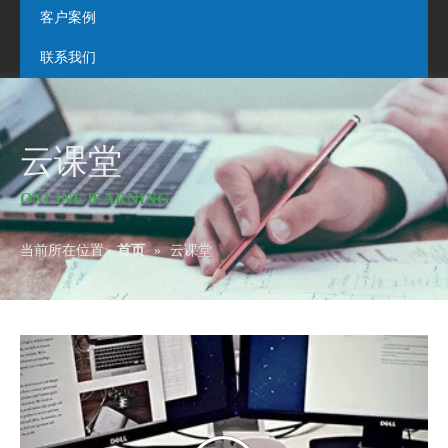
客户案例
联系我们
云课堂
ONLINE lEARNING
当前所在位置:
首页
»
云课堂