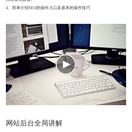
4、简单介绍SEO的操作入口及基本的操作技巧
网站后台全局讲解