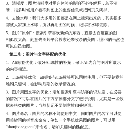
3、清晰度：图片清晰度对用户体验的影响不必多解释，若不清
晰，很多时候用户看不到图上的重要信息就把网页关闭掉。
4、去除水印：我们大多用的图都是在网上搜索出来的，其实很多
都被人家加上水印，所以再用图的时候，记得将水印去除。
5、图片“原创”：搜索引擎喜欢新鲜的东西，直接去百度盗的图，
相似度太高。刻意去图片平台搜索还未收录的美图，懂PS的当然也
可以自己做图。
第二步：图片与文字搭配的优化
1、Alt标签优化：做好Alt属性的补充，保证Alt内容与图片所展示
的内容相近。
2、Title标签优化：alt标签与title标签可以同时使用，但不要刻意的
堆砌关键词，会影响后期的收录情况的。
3、图片周围文字的优化：增加搜索引擎与访客的识别度，在必要
的情况下可以在图片的下方穿插部分文字进行说明，尤其是一些数
据表格类的图片，当然切记不要刻意堆砌关键词。
4、图片命名：图片的名称不能使用中文，同时图片的名字可以使
用关键词的拼音来命名，例如一个手机效果图的图片，可以用
“shoujixiaoguotu”来命名，增加关键词的匹配度。