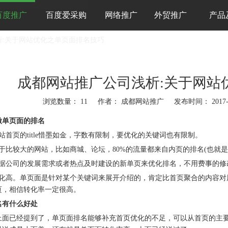
百度推广
百度爱采购
网络推广
外贸推广
产品
析:关于网站优化之单页面排名技巧
成都网站推广公司浅析:关于网站
浏览数量：
11
作者： 成都网站推广 发布时间： 2017-
"weibo","qzone","douban","email"]
做单页面的排名
首页的title惜墨如金，字数有限制，要优化的关键词也有限制。
比较大的网站，比如商城、论坛，80%的流量都来自内页的排名(也就是
公司的发展需求或者热点及时建设的新单页来优化排名，不用费事的修改首页
高。单页面是针对某个关键词来展开介绍的，肯定比首页聚合的内容对
页，相信转化率一定很高。
名有什么好处
已经提到了，单页面排名能够补充首页优化的不足，可以从首页的主要