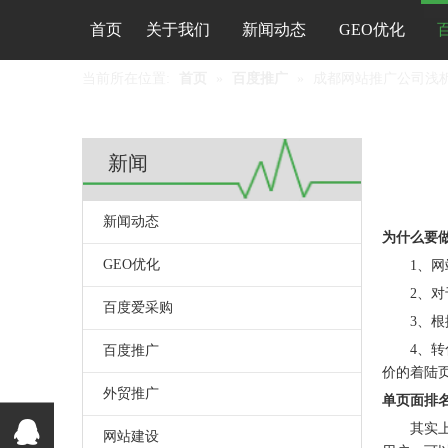
首页
关于我们
新闻动态
GEO优化
当前所在位置:
首页
»
百度推广
»
成都网站推广公司浅
新闻
新闻动态
["wechat",
为什么要
GEO优化
1、网站
2、对于
百度爱采购
3、根据
4、转化
百度推广
价的着陆
外贸推广
单页面排
其实上面
网站建设