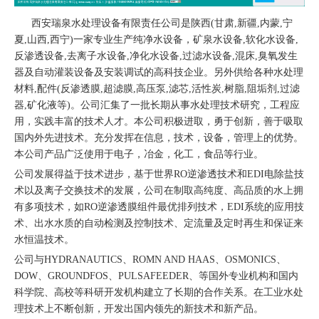
西安瑞泉水处理设备有限责任公司是陕西(甘肃,新疆,内蒙,宁
夏,山西,西宁)一家专业生产纯净水设备，矿泉水设备,软化水设备,
反渗透设备,去离子水设备,净化水设备,过滤水设备,混床,臭氧发生
器及自动灌装设备及安装调试的高科技企业。另外供给各种水处理
材料,配件(反渗透膜,超滤膜,高压泵,滤芯,活性炭,树脂,阻垢剂,过滤
器,矿化液等)。公司汇集了一批长期从事水处理技术研究，工程应
用，实践丰富的技术人才。本公司积极进取，勇于创新，善于吸取
国内外先进技术。充分发挥在信息，技术，设备，管理上的优势。
本公司产品广泛使用于电子，冶金，化工，食品等行业。
公司发展得益于技术进步，基于世界RO逆渗透技术和EDI电除盐技
术以及离子交换技术的发展，公司在制取高纯度、高品质的水上拥
有多项技术，如RO逆渗透膜组件最优排列技术，EDI系统的应用技
术、出水水质的自动检测及控制技术、定流量及定时再生和保证来
水恒温技术。
公司与HYDRANAUTICS、ROMN AND HAAS、OSMONICS、
DOW、GROUNDFOS、PULSAFEEDER、等国外专业机构和国内
科学院、高校等科研开发机构建立了长期的合作关系。在工业水处
理技术上不断创新，开发出国内领先的新技术和新产品。