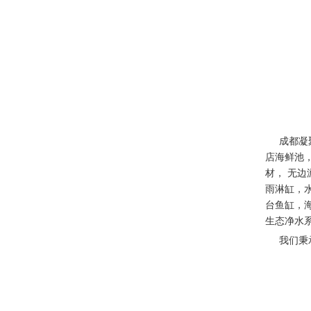
成都凝聚
店海鲜池
材， 无
雨淋缸，
台鱼缸，
生态净水
我们秉承