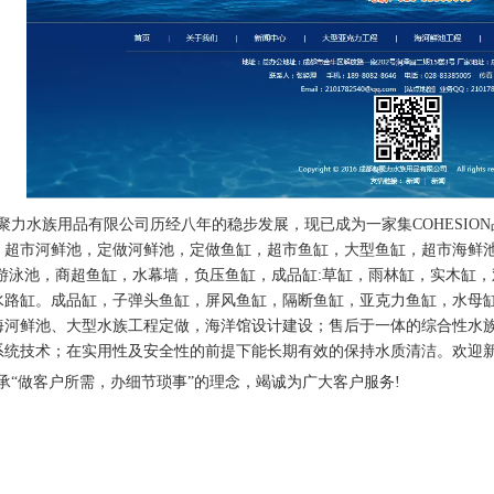
力水族用品有限公司历经八年的稳步发展，现已成为一家集COHESIO
，超市河鲜池，定做河鲜池，定做鱼缸，超市鱼缸，大型鱼缸，超市海鲜
边游泳池，商超鱼缸，水幕墙，负压鱼缸，成品缸:草缸，雨林缸，实木缸
水路缸。成品缸，子弹头鱼缸，屏风鱼缸，隔断鱼缸，亚克力鱼缸，水母
海河鲜池、大型水族工程定做，海洋馆设计建设；售后于一体的综合性水
系统技术；在实用性及安全性的前提下能长期有效的保持水质清洁。欢迎
“做客户所需，办细节琐事”的理念，竭诚为广大客户服务!