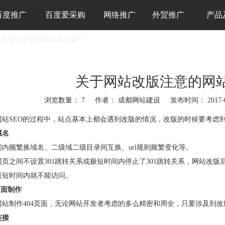
百度推广
百度爱采购
网络推广
外贸推广
产品
站改版注意的网站优化问题！
关于网站改版注意的网
浏览数量：
7
作者： 成都网站建设 发布时间： 2017-
"weibo","qzone","douban","email"]
网站SEO的过程中，站点基本上都会遇到改版的情况，改版的时候要考虑到
域名
间内频繁换域名、二级域二级目录间互换、url规则频繁变化等。
网页之间不设置301跳转关系或极短时间内停止了301跳转关系，网站改
页短时间内就不能访问。
页面制作
网站制作404页面，无论网站开发者考虑的多么精密和周全，只要涉及到
连接