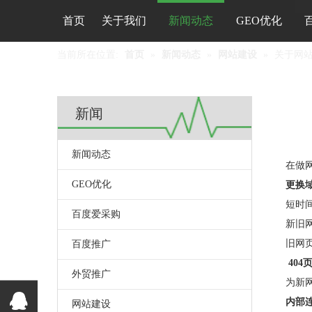
首页
关于我们
新闻动态
GEO优化
当前所在位置:
首页
»
新闻动态
»
网站建设
»
关于网
新闻
新闻动态
["wechat",
在做
GEO优化
更换
短时
百度爱采购
新旧
旧网
百度推广
404
外贸推广
为新
内部
网站建设