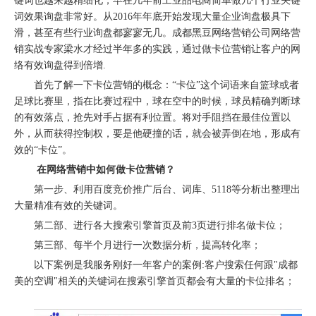
键词也越来越精细化，早在几年前工业品电商简单做几个行业关键
词效果询盘非常好。从2016年年底开始发现大量企业询盘极具下
滑，甚至有些行业询盘都寥寥无几。成都黑豆
网络营销公司
网络营
销实战专家梁水才经过半年多的实践，通过做卡位营销让客户的网
络有效询盘得到倍增.
首先了解一下卡位营销的概念：“卡位”这个词语来自篮球或者
足球比赛里，指在比赛过程中，球在空中的时候，球员精确判断球
的有效落点，抢先对手占据有利位置。将对手阻挡在最佳位置以
外，从而获得控制权，要是他硬撞的话，就会被弄倒在地，形成有
效的“卡位”。
在网络营销中如何做卡位营销？
第一步、利用百度竞价推广后台、词库、5118等分析出整理出
大量精准有效的关键词。
第二部、进行各大搜索引擎首页及前3页进行排名做卡位；
第三部、每半个月进行一次数据分析，提高转化率；
以下案例是我服务刚好一年客户的案例:客户搜索任何跟"成都
美的空调"相关的关键词在搜索引擎首页都会有大量的卡位排名；